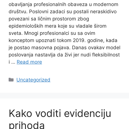
obavljanja profesionalnih obaveza u modernom
društvu. Poslovni zadaci su postali neraskidivo
povezani sa ličnim prostorom zbog
epidemioloških mera koje su vladale širom
sveta. Mnogi profesionalci su sa ovim
konceptom upoznati tokom 2019. godine, kada
je postao masovna pojava. Danas ovakav model
poslovanja nastavlja da živi jer nudi fleksibilnost
i …
Read more
Categories
Uncategorized
Kako voditi evidenciju
prihoda