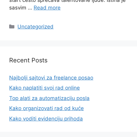
sasvim …
Read more
Categories
Uncategorized
Recent Posts
Najbolji sajtovi za freelance posao
Kako naplatiti svoj rad online
Top alati za automatizaciju posla
Kako organizovati rad od kuće
Kako voditi evidenciju prihoda