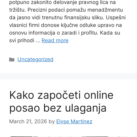
potpuno zakonito delovanje pravnog lica na
tržištu. Precizni podaci pomažu menadžmentu
da jasno vidi trenutnu finansijsku sliku. Uspešni
vlasnici firmi donose ključne odluke upravo na
osnovu informacija o zaradi i profitu. Kada su
svi prihodi …
Read more
Categories
Uncategorized
Kako započeti online
posao bez ulaganja
March 21, 2026
by
Elyse Martinez