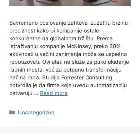
Savremeno poslovanje zahteva izuzetnu brzinu i
preciznost kako bi kompanije ostale
konkurentne na globalnom tržištu. Prema
istraživanju kompanije McKinsey, preko 30%
aktivnosti u većini zanimanja može se uspešno
robotizovati. Ovi alati ne služe za puko ukidanje
radnih mesta, već za potpunu transformaciju
načina rada. Studija Forrester Consulting
potvrdila je da firme koje uvedu automatizaciju
ostvaruju …
Read more
Categories
Uncategorized