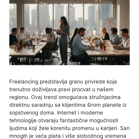
Freelancing predstavlja granu privrede koja
trenutno doživljava pravi procvat u našem
regionu. Ovaj trend omogućava stručnjacima
direktnu saradnju sa klijentima širom planete iz
sopstvenog doma. Internet i moderne
tehnologije otvaraju fantastične mogućnosti
ljudima koji žele korenitu promenu u karijeri. San
mnogih je veća plata i više slobodnog vremena