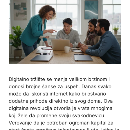
Digitalno tržište se menja velikom brzinom i
donosi brojne šanse za uspeh. Danas svako
može da iskoristi internet kako bi ostvario
dodatne prihode direktno iz svog doma. Ova
digitalna revolucija otvorila je vrata mnogima
koji žele da promene svoju svakodnevicu.
Verovanje da je potreban ogroman kapital za
start često sprečava talentovane ljude. Istina je