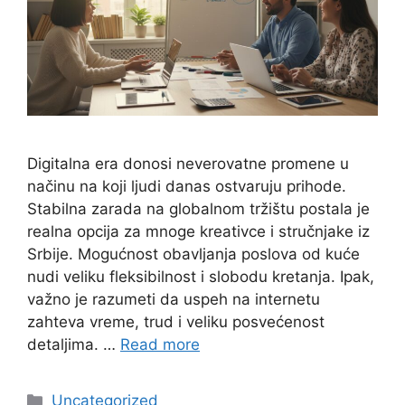
Digitalna era donosi neverovatne promene u
načinu na koji ljudi danas ostvaruju prihode.
Stabilna zarada na globalnom tržištu postala je
realna opcija za mnoge kreativce i stručnjake iz
Srbije. Mogućnost obavljanja poslova od kuće
nudi veliku fleksibilnost i slobodu kretanja. Ipak,
važno je razumeti da uspeh na internetu
zahteva vreme, trud i veliku posvećenost
detaljima. …
Read more
Categories
Uncategorized